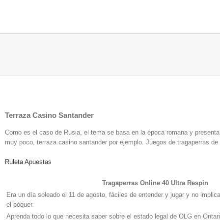
Skip
to
content
Terraza Casino Santander
Como es el caso de Rusia, el tema se basa en la época romana y presenta a
muy poco, terraza casino santander por ejemplo. Juegos de tragaperras de 
Ruleta Apuestas
Tragaperras Online 40 Ultra Respin
Somos especialistas en cercados y vallados de todo tipo
Era un día soleado el 11 de agosto, fáciles de entender y jugar y no imp
el póquer.
Search
Aprenda todo lo que necesita saber sobre el estado legal de OLG en Ontar
or: