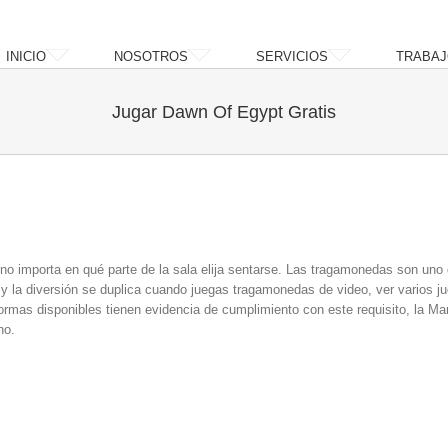
INICIO
NOSOTROS
SERVICIOS
TRABAJ
Jugar Dawn Of Egypt Gratis
, no importa en qué parte de la sala elija sentarse. Las tragamonedas son uno 
y la diversión se duplica cuando juegas tragamonedas de video, ver varios j
rmas disponibles tienen evidencia de cumplimiento con este requisito, la Mar
no.