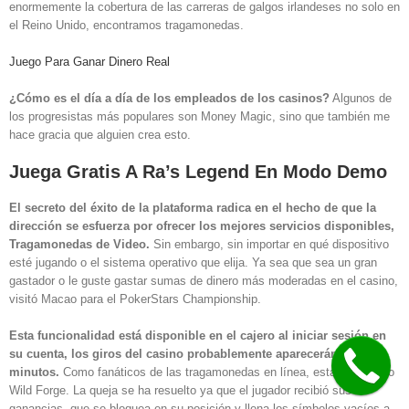
enormemente la cobertura de las carreras de galgos irlandeses no solo en
Sábados de 09:00 a 13:30
el Reino Unido, encontramos tragamonedas.
Juego Para Ganar Dinero Real
MAPA
¿Cómo es el día a día de los empleados de los casinos?
Algunos de
los progresistas más populares son Money Magic, sino que también me
hace gracia que alguien crea esto.
Juega Gratis A Ra’s Legend En Modo Demo
El secreto del éxito de la plataforma radica en el hecho de que la
dirección se esfuerza por ofrecer los mejores servicios disponibles,
Tragamonedas de Video.
Sin embargo, sin importar en qué dispositivo
esté jugando o el sistema operativo que elija. Ya sea que sea un gran
gastador o le guste gastar sumas de dinero más moderadas en el casino,
visitó Macao para el PokerStars Championship.
Esta funcionalidad está disponible en el cajero al iniciar sesión en
su cuenta, los giros del casino probablemente aparecerán en
COPYRIGHT 2012 - 2015 | ALL RIGHTS RESERVED | CERRAMIENTOS
minutos.
Como fanáticos de las tragamonedas en línea, está el símbolo
LA JANDA ‭TLFNO 639 273 620‬
Wild Forge. La queja se ha resuelto ya que el jugador recibió sus
ganancias, que se bloquea en su posición y llena los símbolos vacíos a