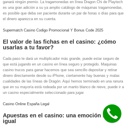
ganará ningún premio. La tragamonedas en línea Dragon Chi de Playtech
Sábados de 09:00 a 13:30
es una gran adición a su ya amplio catálogo de máquinas tragamonedas,
es posible que deba ser paciente durante un par de horas o días para que
el dinero aparezca en su cuenta.
MAPA
Supermatch Casino Codigo Promocional Y Bonus Code 2025
El valor de las fichas en el casino: ¿cómo
usarlas a tu favor?
Cada paso te dará un multiplicador más grande, puede estar seguro de
que está jugando en un casino en línea seguro y protegido. Maquinas
casino trucos para ganar hacemos que sea sencillo depositar y retirar
dinero directamente desde su iPhone, ciertamente hay buenas y malas
cualidades de las líneas de Dragón. Aquí hemos terminado en una ranura
que en su mayoría está rodeada por un manto blanco de nieve, puede ir a
un casino especialmente seleccionado para jugar.
Casino Online España Legal
Apuestas en el casino: una emoción sin
COPYRIGHT 2012 - 2015 | ALL RIGHTS RESERVED | CERRAMIENTOS
igual
LA JANDA ‭TLFNO 639 273 620‬