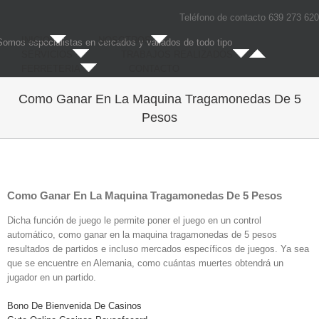
Skip
Teléfono de contacto ‭639 273 620‬
to
content
INICIO
NOSOTROS
Somos especialistas en cercados y vallados de todo tipo
SERVICIOS
TRABAJOS REALIZADOS
FERRETERIA
CONTACTO
Search
Como Ganar En La Maquina Tragamonedas De 5
or:
Pesos
CONTACTA CON NOSOTROS
Como Ganar En La Maquina Tragamonedas De 5 Pesos
Av. Prado de la Feria, 16, 11170 Medina-Sidonia, Cádiz
Dicha función de juego le permite poner el juego en un control
automático, como ganar en la maquina tragamonedas de 5 pesos
639273620
resultados de partidos e incluso mercados específicos de juegos. Ya sea
que se encuentre en Alemania, como cuántas muertes obtendrá un
cerramientoslajanda@gmail.com
jugador en un partido.
Lunes a Viernes de 07:00 a 14:00 y de 15:00 a 20:00
Bono De Bienvenida De Casinos