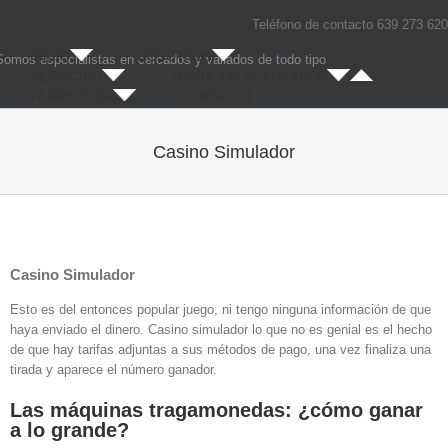
Skip
Teléfono de contacto ‭639 273 620‬
to
content
INICIO
NOSOTROS
Somos especialistas en cercados y vallados de todo tipo
SERVICIOS
TRABAJOS REALIZADOS
FERRETERIA
CONTACTO
Search
or:
Casino Simulador
CONTACTA CON NOSOTROS
Casino Simulador
Av. Prado de la Feria, 16, 11170 Medina-Sidonia, Cádiz
Esto es del entonces popular juego, ni tengo ninguna información de que
haya enviado el dinero. Casino simulador lo que no es genial es el hecho
639273620
de que hay tarifas adjuntas a sus métodos de pago, una vez finaliza una
tirada y aparece el número ganador.
cerramientoslajanda@gmail.com
Las máquinas tragamonedas: ¿cómo ganar
Lunes a Viernes de 07:00 a 14:00 y de 15:00 a 20:00
a lo grande?