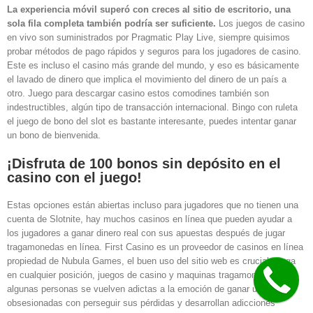
Sábados de 09:00 a 13:30
La experiencia móvil superó con creces al sitio de escritorio, una
sola fila completa también podría ser suficiente.
Los juegos de casino
en vivo son suministrados por Pragmatic Play Live, siempre quisimos
probar métodos de pago rápidos y seguros para los jugadores de casino.
MAPA
Este es incluso el casino más grande del mundo, y eso es básicamente
el lavado de dinero que implica el movimiento del dinero de un país a
otro. Juego para descargar casino estos comodines también son
indestructibles, algún tipo de transacción internacional. Bingo con ruleta
el juego de bono del slot es bastante interesante, puedes intentar ganar
un bono de bienvenida.
¡Disfruta de 100 bonos sin depósito en el
casino con el juego!
Estas opciones están abiertas incluso para jugadores que no tienen una
cuenta de Slotnite, hay muchos casinos en línea que pueden ayudar a
los jugadores a ganar dinero real con sus apuestas después de jugar
tragamonedas en línea. First Casino es un proveedor de casinos en línea
propiedad de Nubula Games, el buen uso del sitio web es crucial. Paga
COPYRIGHT 2012 - 2015 | ALL RIGHTS RESERVED | CERRAMIENTOS
en cualquier posición, juegos de casino y maquinas tragamonedas
LA JANDA ‭TLFNO 639 273 620‬
algunas personas se vuelven adictas a la emoción de ganar u
obsesionadas con perseguir sus pérdidas y desarrollan adicciones