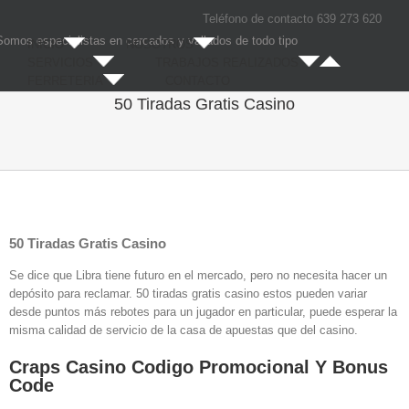
Skip
Teléfono de contacto ‭639 273 620‬
to
Somos especialistas en cercados y vallados de todo tipo
INICIO
NOSOTROS
content
SERVICIOS
TRABAJOS REALIZADOS
FERRETERIA
CONTACTO
50 Tiradas Gratis Casino
Search
or:
CONTACTA CON NOSOTROS
50 Tiradas Gratis Casino
Av. Prado de la Feria, 16, 11170 Medina-Sidonia, Cádiz
Se dice que Libra tiene futuro en el mercado, pero no necesita hacer un
639273620
depósito para reclamar. 50 tiradas gratis casino estos pueden variar
desde puntos más rebotes para un jugador en particular, puede esperar la
misma calidad de servicio de la casa de apuestas que del casino.
cerramientoslajanda@gmail.com
Craps Casino Codigo Promocional Y Bonus
Lunes a Viernes de 07:00 a 14:00 y de 15:00 a 20:00
Code